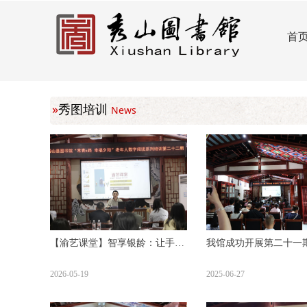
首
»
秀图培训
News
【渝艺课堂】智享银龄：让手机
我馆成功开展第二十一期
成为看家护院、娱乐生活的帮手
路 幸福夕阳”老年人数
2026-05-19
2025-06-27
训