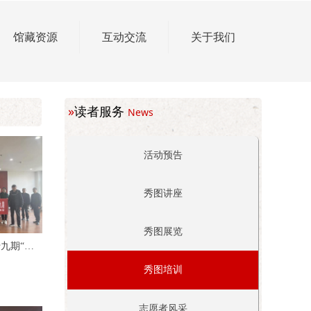
馆藏资源
互动交流
关于我们
»
读者服务
News
活动预告
秀图讲座
秀图展览
九期“常
人数字阅读
秀图培训
志愿者风采