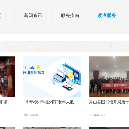
页
新闻资讯
服务指南
读者服务
“常青e
“常青e路 幸福夕阳”老年人数字
秀山县图书馆开展第十
字阅读培
阅读系列培训第二十一期 对话未
青e路 幸福夕阳”老年
2025-06-06
2024-03-27
来：AI智能助手让你的生活更轻
培训
松