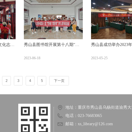
文化志愿
秀山县图书馆开展第十八期“常
秀山县成功举办2023
青e路 幸福夕阳”老年人数字阅读
专干 业务培训会
2023-06-18
2023-05-25
培训
2
3
4
5
下一页
地址：
重庆市秀山县乌杨街道渝秀大道
电话：
023-76683065
邮箱：
xs_library@126.com